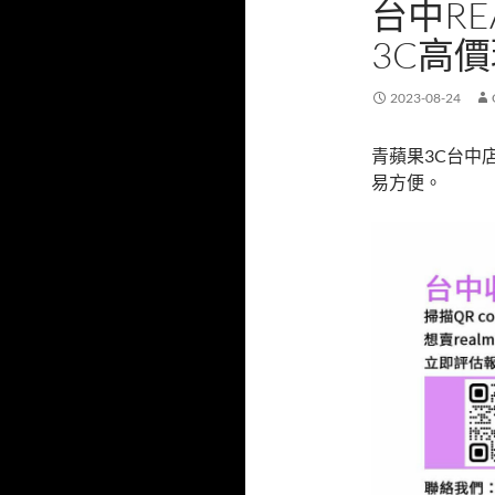
台中R
3C高
2023-08-24
青蘋果3C台中
易方便。