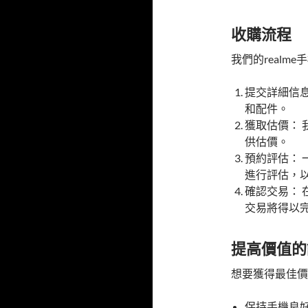
收購流程
我們的realm
提交詳細信
和配件。
獲取估價： 
供估價。
預約評估： 
進行評估，
確認交易：
交易將得以
提高價值的
想要獲得最佳價
保持手機良