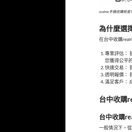
realme手機收購檢查
為什麼選
在台中收購re
專業評估：
您獲得公平
快速交易：
透明報價：
滿足客戶：
台中收購r
台中收購r
一般情況下，從