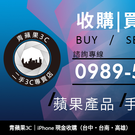
跳
至
主
要
內
容
搜
青蘋果3C｜iPhone 現金收購（台中・台南・高雄）
尋