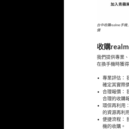
台中收購realme手機,
價
收購rea
我們提供專業、
在換手機時獲得
專業評估： 
確定其實際
合理報價：
合理的收購
環保再利用：
的資源再利
便捷流程： 
機的收購。