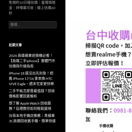
免預約10分鐘估價｜當場領現
金｜碎螢幕可收｜線上估價60
秒
搜
尋
關
鍵
字:
近期文章
2026 高雄蘋果迷換機必看！
【高雄二手iphone】實體門市
估價與升級指南
iPhone 18 還沒出先別急！把
舊 iPhone 17/16 拿來換 HTC
VIVE Eagle，週末宅家更快樂
二手平板怎麼賣最值錢？回收
價格影響因素解析
想了解 Apple Watch 回收服
務？這裡教你如何輕鬆變現
台南本地手機店推薦｜青蘋果
3C高價回收舊手機，簡單快速
手機收購