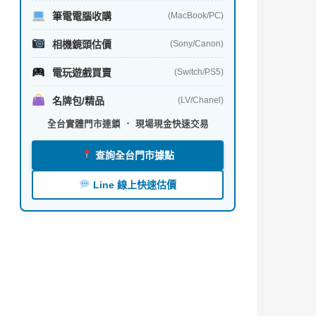
筆電電腦收購
(MacBook/PC)
相機鏡頭估價
(Sony/Canon)
電玩遊戲買賣
(Switch/PS5)
名牌包/精品
(LV/Chanel)
全台實體門市連鎖 ． 現場現金快速交易
查詢全台門市據點
Line 線上快速估價