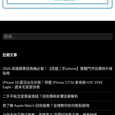
搜
尋
關
鍵
字:
近期文章
2026 高雄蘋果迷換機必看！【高雄二手iphone】實體門市估價與升級
指南
iPhone 18 還沒出先別急！把舊 iPhone 17/16 拿來換 HTC VIVE
Eagle，週末宅家更快樂
二手平板怎麼賣最值錢？回收價格影響因素解析
想了解 Apple Watch 回收服務？這裡教你如何輕鬆變現
台南本地手機店推薦｜青蘋果3C高價回收舊手機，簡單快速