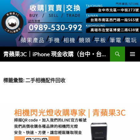
跳
至
主
要
內
容
搜
青蘋果3C｜iPhone 現金收購（台中・台南・高雄）
尋
主要選單
標籤彙整: 二手相機配件回收