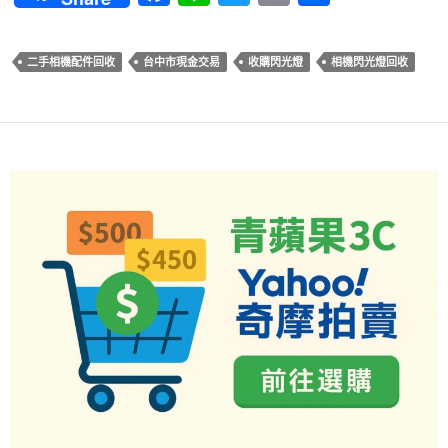
ac
n
w
m
享
e
e
itt
ail
二手相機配件回收
台中市現金交易
收購閃光燈
相機閃光燈回收
b
er
o
o
k