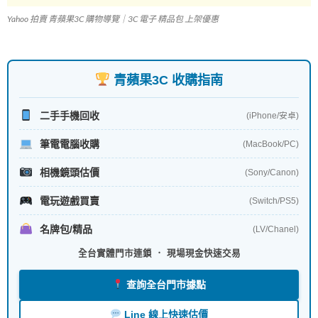
Yahoo 拍賣 青蘋果3C 購物導覽｜3C 電子 精品包 上架優惠
青蘋果3C 收購指南
二手手機回收
(iPhone/安卓)
筆電電腦收購
(MacBook/PC)
相機鏡頭估價
(Sony/Canon)
電玩遊戲買賣
(Switch/PS5)
名牌包/精品
(LV/Chanel)
全台實體門市連鎖 ． 現場現金快速交易
查詢全台門市據點
Line 線上快速估價