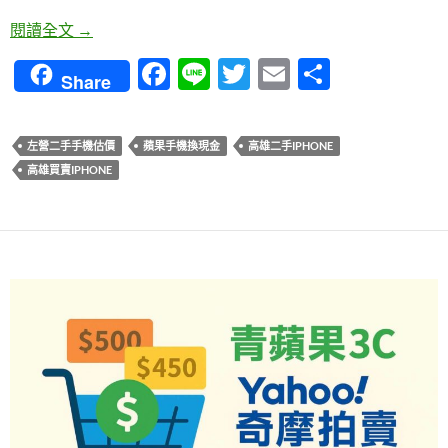
2026 高雄蘋果迷換機必看！【高雄二手iphone】
閱讀全文
→
F
Li
T
E
分
Share
ac
n
w
m
享
e
e
itt
ail
左營二手手機估價
蘋果手機換現金
高雄二手IPHONE
b
er
高雄買賣IPHONE
o
o
k