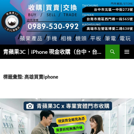
跳
至
主
要
內
容
搜
青蘋果3C｜iPhone 現金收購（台中・台南・高雄）
尋
主要選單
標籤彙整: 高雄買賣iphone