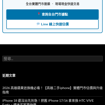
全台實體門市連鎖 ． 現場現金快速交易
查詢全台門市據點
Line 線上快速估價
搜
尋
關
鍵
字:
近期文章
2026 高雄蘋果迷換機必看！【高雄二手iphone】實體門市估價與升級
指南
iPhone 18 還沒出先別急！把舊 iPhone 17/16 拿來換 HTC VIVE
Eagle，週末宅家更快樂