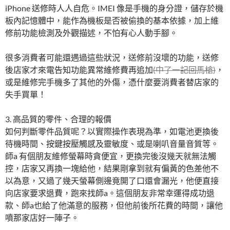
iPhone 送修時人人自危。IMEI 像是手機的身分證，儲存於機
板內記憶體中，能作為機板是否被偷換的基本依據，加上維
修前功能檢測及外觀描述，不怕有心人動手腳。
很多消費者可能還遇過這些狀況，送修前沒壞的功能，送修
後店家才來電告知功能異常維修費再追加
(中了一記回馬槍)
，
或是維修完手機多了其他的外傷，憑什麼要消費者替店家的
失手買單！
3. 高品質的零件、合理的報價
如何判斷零件品質呢？以實際操作表現為準，如電池更換後
待機時間、按鍵按壓觸感及靈敏度、或是喇叭音量音質等。
師a 有個朋友維修螢幕時貪便宜，更換完後沒幾天就無法觸
控，店家又再換一塊給他，結果剛拿到就有偏黃的色差他不
以為意，又過了幾天螢幕側邊竟開了口還會漏光，他便直接
向店家要求退費，跑來找師a。這個朋友非常幸運得成功退
款、師a也給了他滿意的服務，但他前後所花費的時間，讓他
噴那家店好一陣子。