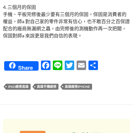
4. 三個月的保固
手機、平板完修後最少要有三個月的保固，保固是消費者的
權益，師a 對自己家的零件非常有信心，也不敢百分之百保證
配合的廠商無漏網之蟲，由完修後的測機動作再一次把關，
保固對師a 來說更是我們自信的表現。
F
Li
T
E
分
Share
ac
n
w
m
享
e
e
itt
ail
IPAD維修高雄
高雄手機維修
高雄維修IPHONE
b
er
o
o
k