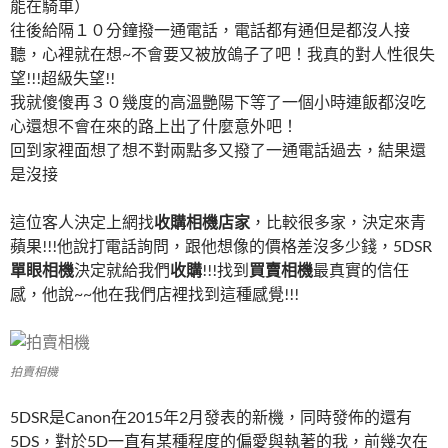
能在騎車）
往後給隔１０分鐘撥一通電話，電話都有通但是都沒人接
聽，心裡就在想~不會要又被放鴿子了吧！我真的對人性很失
望!!!超級失望!!
我就傻傻再３０幾度的高溫艷陽下等了一個小時連飯都沒吃
心還想不會在來的路上出了什麼意外吧！
回到家裡面想了想不對兩點多又撥了一通電話過去，結果還
是沒接
這位客人決定上網找
收購相機店家
，比較很多家，決定來青
蘋果!!!他說打電話詢問，跟他想像的價格差沒多少錢，5DSR
單眼相機
決定就給我們
收購
!!!找到
買賣相機
最真實的信任
感，他說~~他在我們店裡找到這種感覺!!!
拍賣相機
5DSR是Canon在2015年2月發表的新機，同時發佈的還有
5DS，對於5D一直有某種程度的偏愛與執著的我，前幾次在