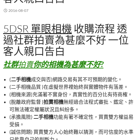
2016-08-07
5DSR 單眼相機
收購流程 透
過社群拍賣為甚麼不好 一位
客人親口告白
社群
拍賣
你的相機為甚麼不好?
(
二手相機
成交與否)網路交易有其不可預期的變化。
(二手相機品質 )在虛擬世界裡始終與實體物件有落差。
(相機來源)充滿著不實身份，真實性的百分比有待商榷。
(脫離政府監督 )
拍賣相機
無經過合法程式審批、鑑定、許
可無法確定權屬狀況且糾紛多。
(承擔風險)
二手相機
功能有著不確定性，買賣雙方權益易
受損。
(誠信問題) 買賣雙方人心始終難以猜測，而可信度的水準
只能靠自己的判斷力。