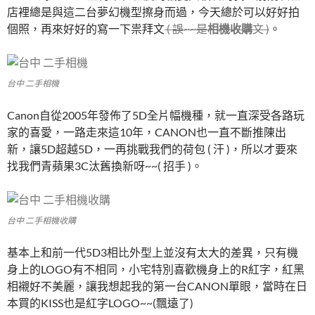
店裡總是與這二台夢幻機型擦身而過，今天總於可以好好拍
個照，再來好好的寫一下祟拜文
( 誤~~是
相機收購
文 )
。
台中 二手相機
Canon自從2005年發佈了5D全片幅機種，就一直深受各路玩
家的喜愛，一路走來這10年，CANON也一直不斷推陳出
新，讓5D超越5D，一再挑戰我們的荷包 ( 汗 )，所以才要來
找我們青蘋果3C汰舊換新呀~~( 招手 )。
台中 二手相機收購
基本上和前一代5D3相比外型上並沒有太大的差異，只有機
身上的LOGO有不相同，小宅特別喜歡機身上的R紅字，紅黑
相襯好不美麗，讓我想起我的第一台CANON單眼，當時在日
本買的KISS也是紅字LOGO~~(飄遠了)