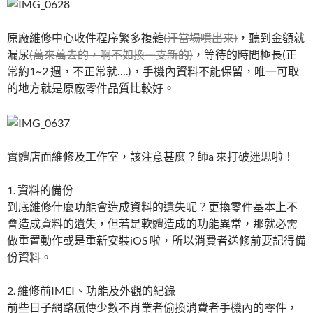
原廠維修中心收件程序繁多複雜
(汗當場噴出來)
，聽到金額就
漏尿
(萬來萬去的，啊不如換一支新的)
，等待的時間極長(正
常約1~2 週，不正常就….)，手機內資料不能保留，唯一可取
的地方就是原廠零件品質比較好。
實體店面維修及工作室，該注意甚麼？師a 來打破迷思啦！
1. 資料的備份
到底維修什麼功能會造成資料的遺失呢？更換零件基本上不
會造成資料的遺失，但若是軟體造成的功能異常，那就必需
做重置動作或是重新安裝iOS 啦，所以消費者送修前要記得備
份資料。
2. 維修前IMEI、功能及外觀的紀錄
前些日子網路瘋傳少數不肖業者偷換消費者手機內的零件，