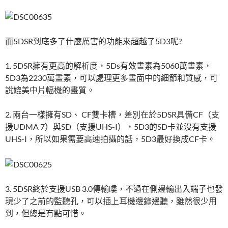
而5DSR到底多了什麼厲害的功能來超越了5D3呢?
1. 5DSR擁有更高的解析度，5Ds有效畫素為5060萬畫素，
5D3為2230萬畫素，可以處理更多畫面中的細節和質感，可
說媲美中片幅機的畫質。
2. 兩台一樣擁有SD、 CF雙卡槽，差別在於5DSR具備CF（支
援UDMA 7）與SD（支援UHS-I），5D3的SD卡並沒有支援
UHS-I，所以如果需要高速拍攝的話，5D3最好換成CF卡。
3. 5DSR終於支援USB 3.0傳輸嘍，不過在側邊輸出入端子也發
現少了之前的監聽孔，可以插上耳機邊錄邊聽，雖然很少用
到，但總是有點可惜。