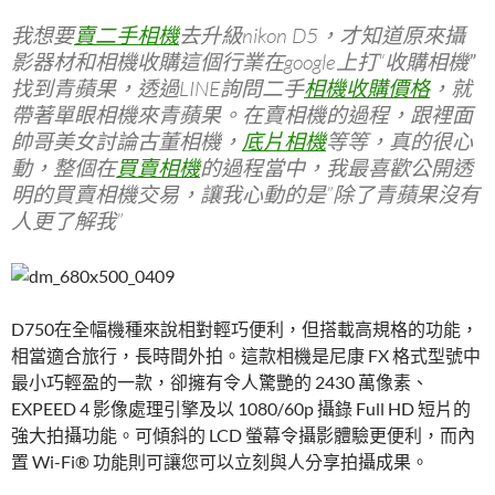
我想要
賣二手相機
去升級nikon D5，才知道原來攝
影器材和
相機收購
這個行業在google上打“
收購相機”
找到青蘋果，透過LINE詢問二手
相機收購價格
，就
帶著單眼相機來青蘋果。在
賣相機
的過程，跟裡面
帥哥美女討論
古董相機
，
底片相機
等等，真的很心
動，整個在
買賣相機
的過程當中，我最喜歡公開透
明的
買賣相機交易
，讓我心動的是”除了青蘋果沒有
人更了解我”
D750在全幅機種來說相對輕巧便利，但搭載高規格的功能，
相當適合旅行，長時間外拍。這款相機是尼康 FX 格式型號中
最小巧輕盈的一款，卻擁有令人驚艷的 2430 萬像素、
EXPEED 4 影像處理引擎及以 1080/60p 攝錄 Full HD 短片的
強大拍攝功能。可傾斜的 LCD 螢幕令攝影體驗更便利，而內
置 Wi-Fi® 功能則可讓您可以立刻與人分享拍攝成果。