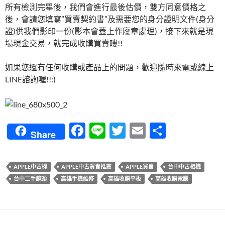
所有檢測完畢後，我們會進行最後估價，雙方同意價格之
後，會請您填寫”買賣契約書”及需要您的身分證明文件(身分
證)供我們影印一份(影本會蓋上作廢章處理)，接下來就是現
場現金交易，就完成收購買賣嘍!!
如果您還有任何收購或產品上的問題，歡迎隨時來電或線上
LINE諮詢喔!!:)
F
Li
T
E
分
Share
ac
n
w
m
享
e
e
itt
ail
APPLE中古機
APPLE中古買賣推薦
APPLE買賣
台中中古相機
b
er
台中二手鏡頭
高雄手機維修
高雄收購平板
高雄收購電腦
o
o