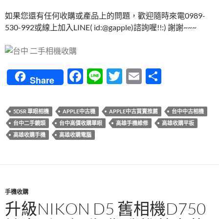
如果您還有任何收購或產品上的問題，歡迎隨時來電0989-
530-992或線上加入LINE( id:@gapple)諮詢喔!!:) 謝謝~~~
F
Li
T
E
分
Share
ac
n
w
m
享
e
e
itt
ail
5DSR 單眼相機
APPLE中古機
APPLE中古買賣推薦
台中中古相機
b
er
台中二手鏡頭
台中高價收購單眼
高雄手機維修
高雄收購平板
o
高雄收購手機
高雄收購電腦
o
k
手機收購
升級NIKON D5 舊相機D750