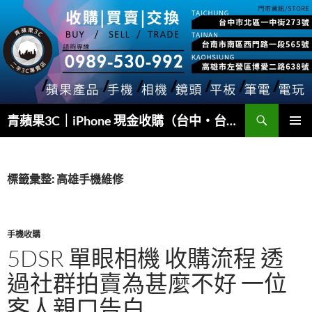
跳
至
主
要
內
容
搜
青蘋果3C｜iPhone 現金收購（台中・台南・高雄）
尋
主要選單
標籤彙整: 高雄手機維修
手機收購
5DSR 單眼相機 收購流程 透
過社群拍賣為甚麼不好 一位
客人親口告白