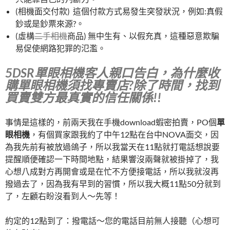
(相機面交付款) 這個付款方式易發生突發狀況，例如:真假
鈔或是鈔票來源?。
(虛構
二手相機
商品) 無中生有、以假充真，這種惡意欺騙
易促使網路犯罪的氾濫。
5DSR單眼相機客人親口告白，為什麼收
購單眼相機須找專賣店?除了時間，找到
買賣雙方最真實的信任關係!!
事情是這樣的，前兩天我在手機download蝦密拍賣，PO個
單
眼相機
，有個買家跟我約了中午12點在台中NOVA面交，因
為我先前有被放過鴿子，所以我當天在11點就打電話想說要
提醒順便確認一下時間地點，結果響沒兩聲就被掛掉了，我
心想八成對方再開會或是在忙不方便接電話，所以我就沒再
撥過去了，因為我有早到的習慣，所以我大概11點50分就到
了，左顧右盼沒看到人～先等！
約定的12點到了：撥電話～您的電話目前無人接聽（心想可