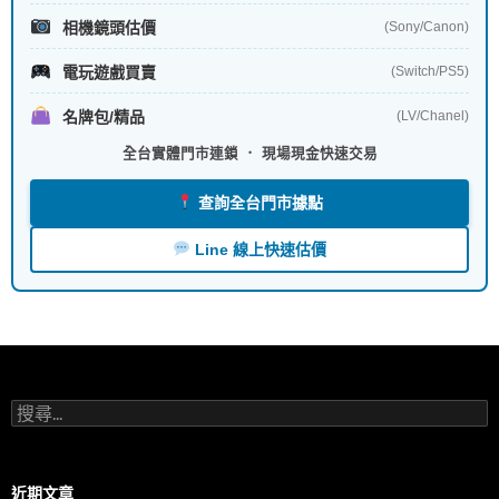
相機鏡頭估價
(Sony/Canon)
電玩遊戲買賣
(Switch/PS5)
名牌包/精品
(LV/Chanel)
全台實體門市連鎖 ． 現場現金快速交易
查詢全台門市據點
Line 線上快速估價
搜
尋
關
鍵
字:
近期文章