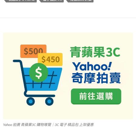
o
o
k
Yahoo 拍賣 青蘋果3C 購物導覽｜3C 電子 精品包 上架優惠