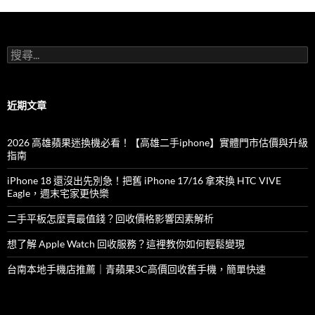
搜
尋
關
鍵
字:
近期文章
2026 高雄蘋果迷換機必看！【高雄二手iphone】實體門市估價與升級
指南
iPhone 18 還沒出先別急！把舊 iPhone 17/16 拿來換 HTC VIVE
Eagle，週末宅家更快樂
二手平板怎麼賣最值錢？回收價格影響因素解析
想了解 Apple Watch 回收服務？這裡教你如何輕鬆變現
台南本地手機店推薦｜青蘋果3C高價回收舊手機，簡單快速