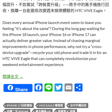
幅提升，不如嘗試「跨裝置升級」——將手中的舊手機進行回
收，換購一台能徹底改變週末娛樂體驗的 HTC VIVE Eagle。
Does every annual iPhone launch event seem to leave you
feeling “it’s about the same”? During the long gap waiting for
the iPhone 18 launch, your iPhone 16 or iPhone 17 can
actually deliver greater value. Instead of chasing marginal
improvements in phone performance, why not try a “cross-
device upgrade”—recycle your old phone and trade it in for an
HTC VIVE Eagle that can completely revolutionize your
weekend entertainment experience.
iPhone 18 還沒出先別急！把舊 iPhone 17/16 拿來換
閱讀全文
→
F
Li
T
E
分
Share
ac
n
w
m
享
e
e
itt
ail
IPHONE 17 回收價格
VIVE EAGLE 哪裡買
台中手機回收
b
er
收購二手 IPHONE
舊手機換 VR
青蘋果3C 評價