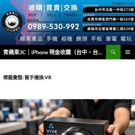
跳
至
主
要
內
容
搜
青蘋果3C｜iPhone 現金收購（台中・台南・高雄）
尋
主要選單
標籤彙整: 舊手機換 VR