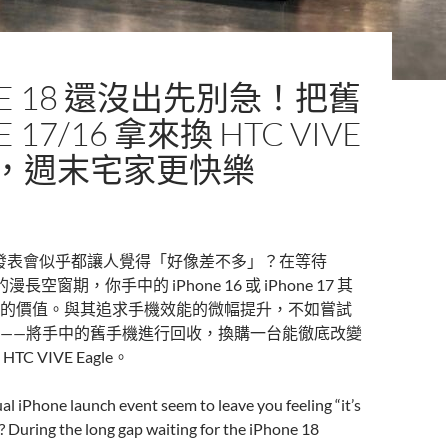
NE 18 還沒出先別急！把舊
E 17/16 拿來換 HTC VIVE
LE，週末宅家更快樂
ne 發表會似乎都讓人覺得「好像差不多」？在等待
市的漫長空窗期，你手中的 iPhone 16 或 iPhone 17 其
的價值。與其追求手機效能的微幅提升，不如嘗試
——將手中的舊手機進行回收，換購一台能徹底改變
C VIVE Eagle。
l iPhone launch event seem to leave you feeling “it’s
 During the long gap waiting for the iPhone 18