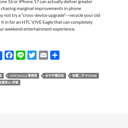
one 16 or iPhone 17 can actually deliver greater
of chasing marginal improvements in phone
y not try a “cross-device upgrade”—recycle your old
it in for an HTC VIVE Eagle that can completely
our weekend entertainment experience.
ne 18 還沒出先別急！把舊 iPhone 17/16 拿來換 HTC VIVE Ea
F
Li
T
E
分
ac
n
w
m
享
e
e
itt
ail
格
VIVE EAGLE 哪裡買
台中手機回收
收購二手 IPHONE
b
er
青蘋果3C 評價
o
o
k