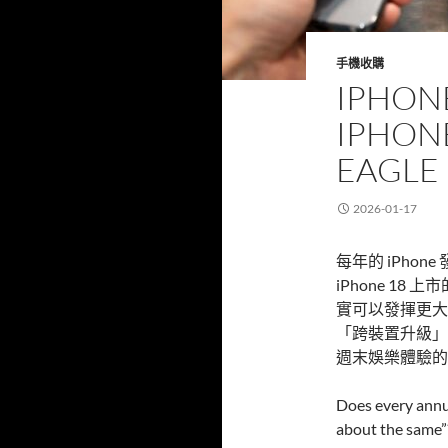
手機收購
IPHO
IPHON
EAG
2026-01-17
每年的 iPho
iPhone 18 上
實可以發揮更大
「跨裝置升級」
週末娛樂體驗的 HT
Does every annua
about the same”?