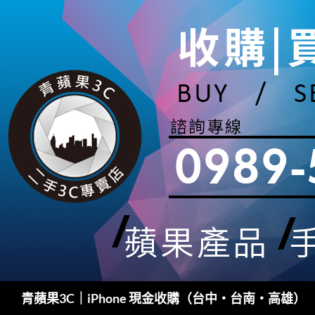
跳
至
主
要
內
容
搜
青蘋果3C｜iPhone 現金收購（台中・台南・高雄）
尋