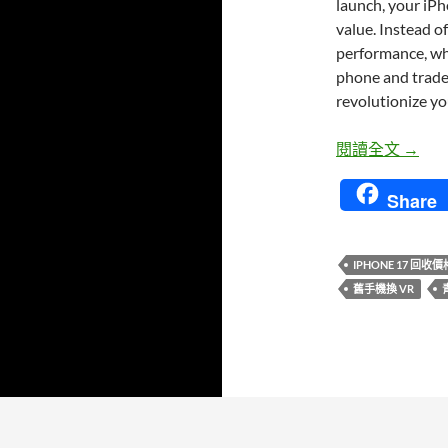
launch, your iPh
value. Instead 
performance, wh
phone and trade 
revolutionize y
iPho
閱讀全文
→
Share
IPHONE 17 回收價
舊手機換 VR