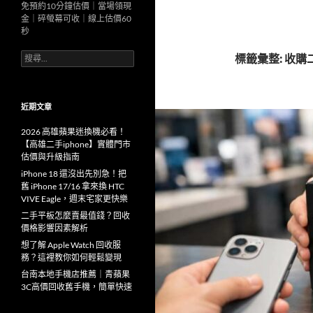
免預約10分鐘估價｜當場領現
金｜碎螢幕可收｜線上估價60
秒
搜
標籤彙整: 收購二手
尋
關
鍵
字:
近期文章
2026 高雄蘋果迷換機必看！
【高雄二手iphone】實體門市
估價與升級指南
iPhone 18 還沒出先別急！把
舊 iPhone 17/16 拿來換 HTC
VIVE Eagle，週末宅家更快樂
二手平板怎麼賣最值錢？回收
價格影響因素解析
想了解 Apple Watch 回收服
務？這裡教你如何輕鬆變現
台南本地手機店推薦｜青蘋果
3C高價回收舊手機，簡單快速