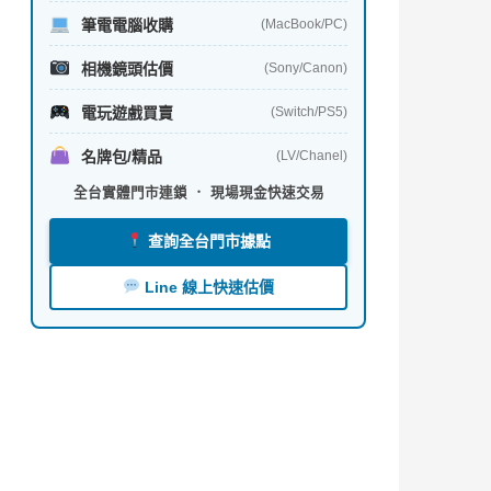
筆電電腦收購
(MacBook/PC)
相機鏡頭估價
(Sony/Canon)
電玩遊戲買賣
(Switch/PS5)
名牌包/精品
(LV/Chanel)
全台實體門市連鎖 ． 現場現金快速交易
查詢全台門市據點
Line 線上快速估價