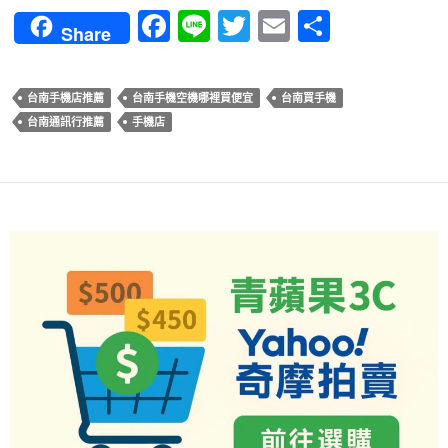
F
Li
T
E
分
Share
ac
n
w
m
享
e
e
itt
ail
台南手機店推薦
台南手機空機哪裡買便宜
台南買手機
b
er
台南通訊行推薦
手機店
o
o
k