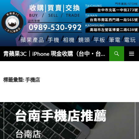
跳
至
主
要
內
容
搜
青蘋果3C｜iPhone 現金收購（台中・台南・高雄）
尋
主要選單
標籤彙整: 手機店