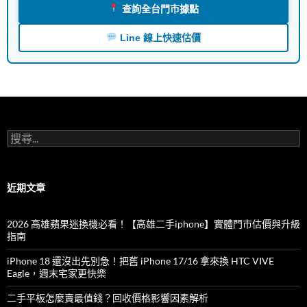
查詢全台門市據點
Line 線上快速估價
搜
尋
關
鍵
字:
近期文章
2026 高雄蘋果迷換機必看！【高雄二手iphone】實體門市估價與升級
指南
iPhone 18 還沒出先別急！把舊 iPhone 17/16 拿來換 HTC VIVE
Eagle，週末宅家更快樂
二手平板怎麼賣最值錢？回收價格影響因素解析