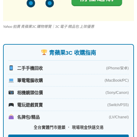
Yahoo 拍賣 青蘋果3C 購物導覽｜3C 電子 精品包 上架優惠
青蘋果3C 收購指南
二手手機回收
(iPhone/安卓)
筆電電腦收購
(MacBook/PC)
相機鏡頭估價
(Sony/Canon)
電玩遊戲買賣
(Switch/PS5)
名牌包/精品
(LV/Chanel)
全台實體門市連鎖 ． 現場現金快速交易