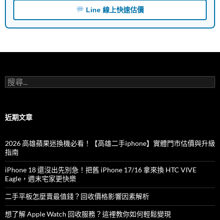
Line 線上快速估價
搜
尋
關
鍵
字:
近期文章
2026 高雄蘋果迷換機必看！【高雄二手iphone】實體門市估價與升級
指南
iPhone 18 還沒出先別急！把舊 iPhone 17/16 拿來換 HTC VIVE
Eagle，週末宅家更快樂
二手平板怎麼賣最值錢？回收價格影響因素解析
想了解 Apple Watch 回收服務？這裡教你如何輕鬆變現