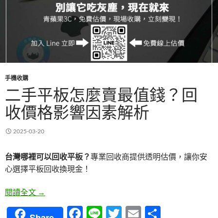
手機收購
二手平板怎麼賣最值錢？回
收價格影響因素解析
2025-03-20
專業回收商提供透明估價，讓你安
台灣哪裡可以回收平板？
心選擇平板回收換現金！
二手平板怎麼賣最值錢？回收價格影響因素解析
閱讀全文
→
F
Li
T
E
分
Share