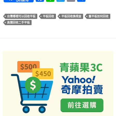
ac
n
w
m
享
e
e
itt
ail
台灣哪裡可以回收平板
平板回收
平板回收換現金
舊平板如何回收
b
er
高價回收二手平板
o
o
k