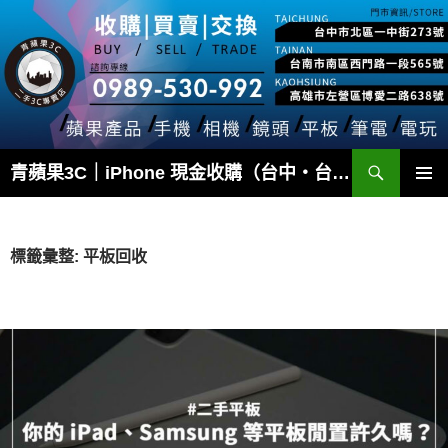
跳
至
主
要
內
容
搜
青蘋果3C｜iPhone 現金收購（台中・台南・高雄）
尋
主要選單
標籤彙整: 平板回收