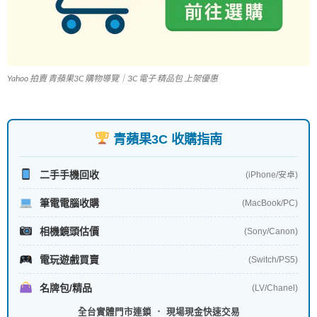
Yahoo 拍賣 青蘋果3C 購物導覽｜3C 電子 精品包 上架優惠
青蘋果3C 收購指南
二手手機回收
(iPhone/安卓)
筆電電腦收購
(MacBook/PC)
相機鏡頭估價
(Sony/Canon)
電玩遊戲買賣
(Switch/PS5)
名牌包/精品
(LV/Chanel)
全台實體門市連鎖 ． 現場現金快速交易