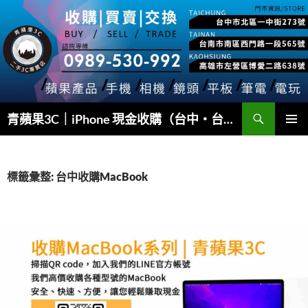
跳
至
主
要
內
容
搜
青蘋果3C｜iPhone 現金收購（台中・台南・高雄）
尋
主要選單
標籤彙整: 台中收購MacBook