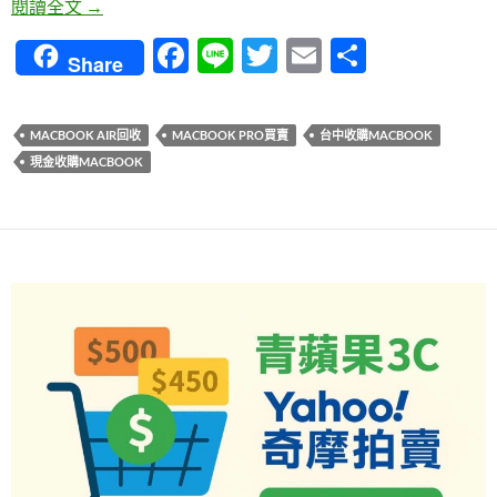
台中收購MacBook｜青蘋果3C高價現金回收二手MacB
閱讀全文
→
F
Li
T
E
分
Share
ac
n
w
m
享
e
e
itt
ail
MACBOOK AIR回收
MACBOOK PRO買賣
台中收購MACBOOK
b
er
現金收購MACBOOK
o
o
k