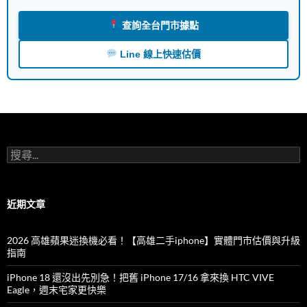
查詢全台門市據點
Line 線上快速估價
搜
尋
關
鍵
字:
近期文章
2026 高雄蘋果迷換機必看！【高雄二手iphone】實體門市估價與升級
指南
iPhone 18 還沒出先別急！把舊 iPhone 17/16 拿來換 HTC VIVE
Eagle，週末宅家更快樂